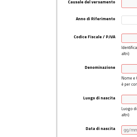
Causale del versamento
Anno di Riferimento
Codice Fiscale / P.IVA
Identific
altri)
Denominazione
Nome e C
è per cont
Luogo di nascita
Luogo di 
altri)
Data di nascita