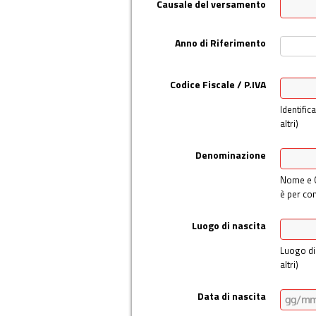
Causale del versamento
Anno di Riferimento
Codice Fiscale / P.IVA
Identific
altri)
Denominazione
Nome e C
è per cont
Luogo di nascita
Luogo di 
altri)
Data di nascita