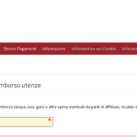
Storico Pagamenti
Informazioni
Informativa sui Cookie
Informa
imborso utenze
 rimborso (acqua, luce, gas) o altre spese eventuali da parte di affittuari, locata