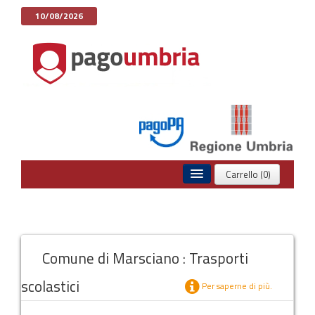
10/08/2026
Carrello (0)
Home
Pagamenti Spontanei
Comune di Marsciano : Trasporti
Posizione Debitoria
scolastici
Storico Pagamenti
Per saperne di più.
Informazioni