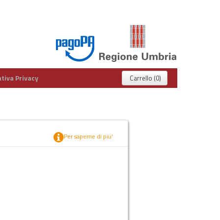
tiva Privacy
Carrello (0)
Per saperne di piu'