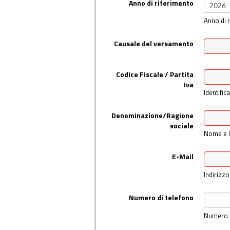
Anno di riferimento
Anno di 
Causale del versamento
Codice Fiscale / Partita
Iva
Identific
Denominazione/Ragione
sociale
Nome e 
E-Mail
Indirizzo
Numero di telefono
Numero d