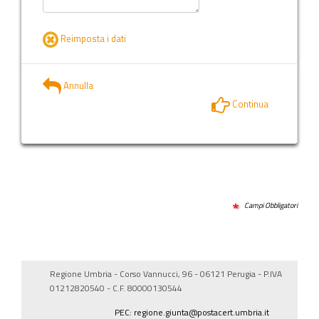
Reimposta i dati
Annulla
Continua
Campi Obbligatori
Regione Umbria - Corso Vannucci, 96 - 06121 Perugia - P.IVA
01212820540 - C.F. 80000130544
PEC: regione.giunta@postacert.umbria.it