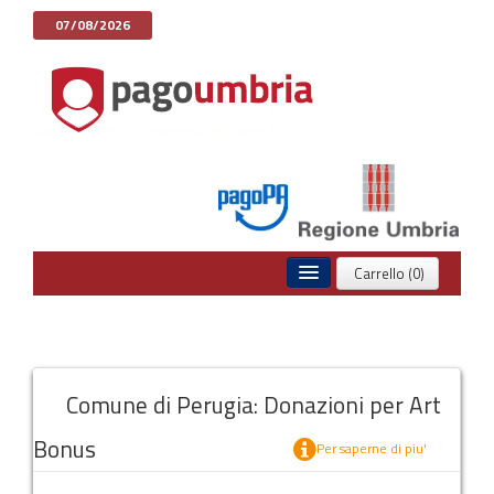
07/08/2026
Carrello (0)
Home
Pagamenti Spontanei
Comune di Perugia: Donazioni per Art
Posizione Debitoria
Bonus
Storico Pagamenti
Per saperne di piu'
Informazioni