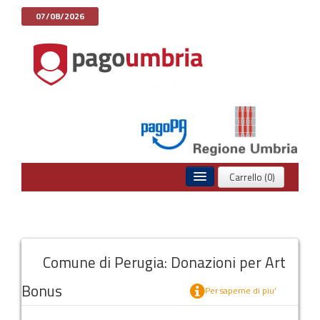
07/08/2026
Carrello (0)
Home
Pagamenti Spontanei
Comune di Perugia: Donazioni per Art
Posizione Debitoria
Bonus
Storico Pagamenti
Per saperne di piu'
Informazioni