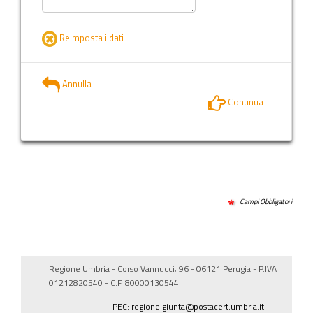
Reimposta i dati
Annulla
Continua
Campi Obbligatori
Regione Umbria - Corso Vannucci, 96 - 06121 Perugia - P.IVA
01212820540 - C.F. 80000130544
PEC: regione.giunta@postacert.umbria.it